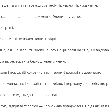
ільше, та й ти так готуєш смачно!» Приємно. Приїжджайте.
 травневі, на день народження Олени — у мене.
ої гроші.
бляю. Мені не важко. Вони ж рідні.
на, а інша. Коли ти знову і знову накриваєш на стіл, а у відпо
, а як ресторан із безкоштовним меню.
кухня і порожній холодильник — вони б взагалі не дзвонили.
алі мовчазна, і конфліктів не люблю, і переконувала себе, що рі
ер, за тиждень до травневих свят.
і суп, відкрила телефон — і побачила повідомлення від Олени в