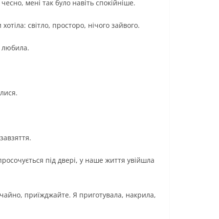
чесно, мені так було навіть спокійніше.
отіла: світло, просторо, нічого зайвого.
, любила.
лися.
завзяття.
просочується під двері, у наше життя увійшла
ичайно, приїжджайте. Я приготувала, накрила,