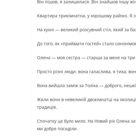
Він пішов, я залишилася. Він знайшов іншу жі
Квартира трикімнатна, у хорошому районі. Я зр
На кухні — великий розсувний стіл, який за б
До того, як «приймати гостей» стало синонімом
Олена — моя сестра — старша за мене на три р
Просто різні люди: вона галаслива, я тиха; во
Вона вийшла заміж за Толіка — доброго, нешкід
Жили вони в невеликій двокімнатці на околиці,
традиція.
Спочатку це було мило. На Новий рік Олена за
ми добре посиділи.