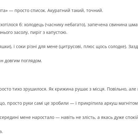
вята» — просто список. Акуратний такий, точний.
о хотілося б: холодець (часнику небагато), запечена свинина шм
нього засолу, пиріг з капустою.
яшки), і соки різні для мене (цитрусові, плюс щось солодке). Заз
ан довгим поглядом.
просто тихо зрушилося. Як крижина рушає з місця. Повільно, але
о, просто руки самі це зробили — і прикріпила аркуш магнітом
ередині мене наростало — навіть не злість, а якась дуже спокій
а.