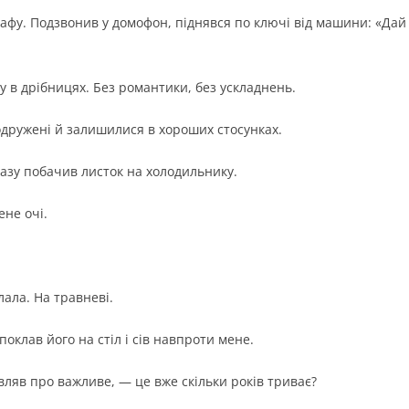
афу. Подзвонив у домофон, піднявся по ключі від машини: «Дай 
 в дрібницях. Без романтики, без ускладнень.
одружені й залишилися в хороших стосунках.
разу побачив листок на холодильнику.
ене очі.
ала. На травневі.
оклав його на стіл і сів навпроти мене.
вляв про важливе, — це вже скільки років триває?