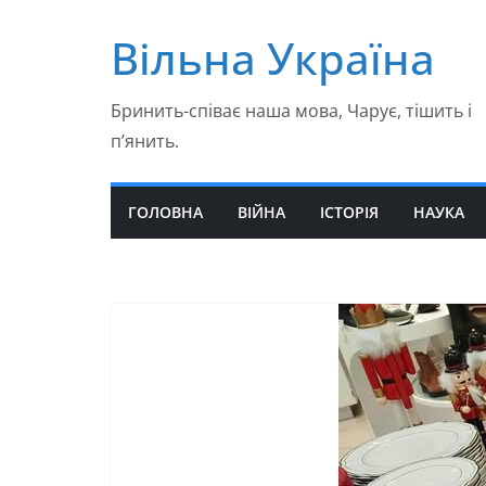
Перейти
Вільна Україна
до
вмісту
Бринить-співає наша мова, Чарує, тішить і
п’янить.
ГОЛОВНА
ВІЙНА
ІСТОРІЯ
НАУКА