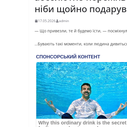
ніби щойно подарув
17.05.2026
admin
— Що привезли, те й будемо їсти, — посміхну
…Бувають такі моменти, коли людина дивиться н