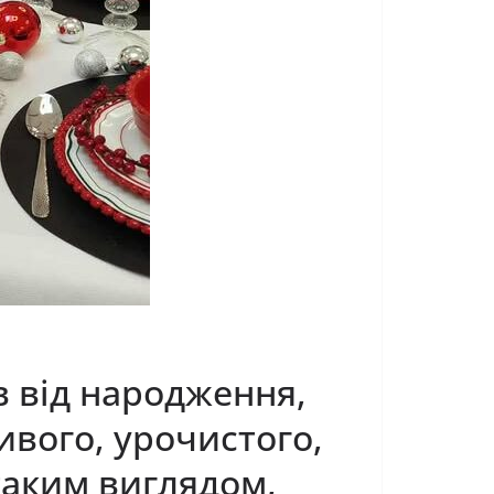
в від народження,
ивого, урочистого,
таким виглядом,