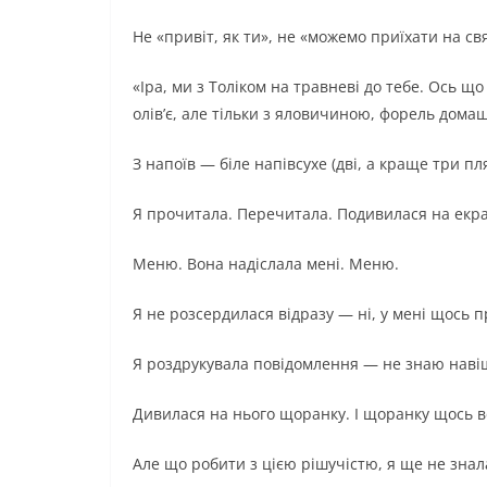
Не «привіт, як ти», не «можемо приїхати на с
«Іра, ми з Толіком на травневі до тебе. Ось щ
олів’є, але тільки з яловичиною, форель домаш
З напоїв — біле напівсухе (дві, а краще три пл
Я прочитала. Перечитала. Подивилася на екр
Меню. Вона надіслала мені. Меню.
Я не розсердилася відразу — ні, у мені щось 
Я роздрукувала повідомлення — не знаю навіщ
Дивилася на нього щоранку. І щоранку щось вс
Але що робити з цією рішучістю, я ще не знал