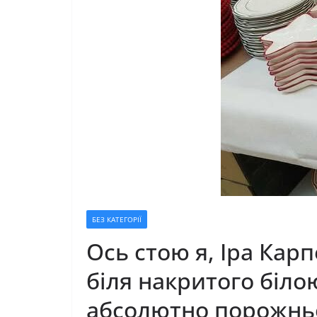
БЕЗ КАТЕГОРІЇ
Ось стою я, Іра Кар
біля накритого біло
абсолютно порожньог