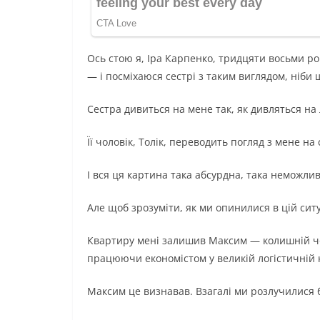
Ось стою я, Іра Карпенко, тридцяти восьми р
— і посміхаюся сестрі з таким виглядом, ніби
Сестра дивиться на мене так, як дивляться на л
Її чоловік, Толік, переводить погляд з мене на
І вся ця картина така абсурдна, така неможли
Але щоб зрозуміти, як ми опинилися в цій ситу
Квартиру мені залишив Максим — колишній чоло
працюючи економістом у великій логістичній 
Максим це визнавав. Взагалі ми розлучилися 