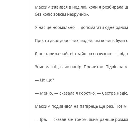
Максим з’явився в неділю, коли я розбирала ш
без коліс зовсім незручно».
У нас це нормально — допомагати одне одному
Просто двоє дорослих людей, які колись були 
Я поставила чай, він зайшов на кухню — і від
Зняв магніт, взяв папір. Прочитав. Підвів на м
— Це що?
— Меню, — сказала я коротко. — Сестра надісл
Максим подивився на папірець ще раз. Потім п
— Іра, — сказав він тоном, яким раніше розмо