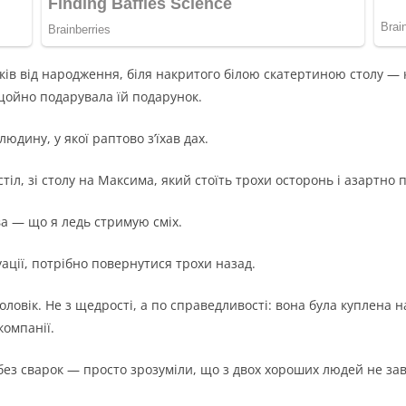
оків від народження, біля накритого білою скатертиною столу —
 щойно подарувала їй подарунок.
юдину, у якої раптово з’їхав дах.
 стіл, зі столу на Максима, який стоїть трохи осторонь і азартно 
ва — що я ледь стримую сміх.
ації, потрібно повернутися трохи назад.
вік. Не з щедрості, а по справедливості: вона була куплена на 
компанії.
без сварок — просто зрозуміли, що з двох хороших людей не за