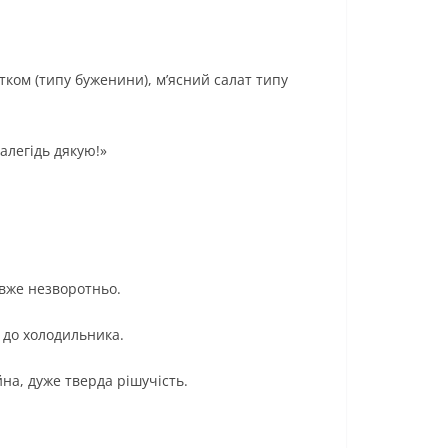
атком (типу буженини), м’ясний салат типу
далегідь дякую!»
 вже незворотньо.
 до холодильника.
на, дуже тверда рішучість.