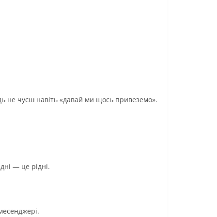
відь не чуєш навіть «давай ми щось привеземо».
дні — це рідні.
 месенджері.