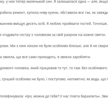
нку, у них тепер маленький син. Я залишилася одна — але, якщо 
обила ремонт, купила нову кухню, обставила все так, як завжди х
ажанням вміщує десять осіб. Я люблю приймати гостей. Точніше
 «годувати сестру з чоловіком за свій рахунок на кожне свято».
оки. Ми з нею ніколи не були особливо близькі, але й не свари
на звикла, що все само приходить, я звикла заробляти.
ливого чоловіка, який працював то тут, то там, без особливого 
 грошей особливо не було, і поступово, непомітно, як вода, що 
телефонувала: «Іро, можна до тебе? У нас плита барахлить». Зв