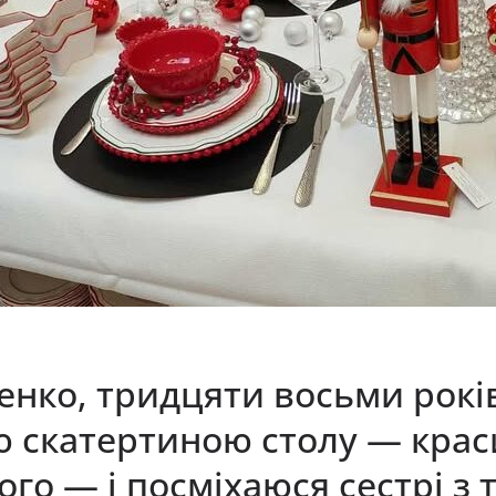
пенко, тридцяти восьми рокі
ю скатертиною столу — крас
о — і посміхаюся сестрі з 