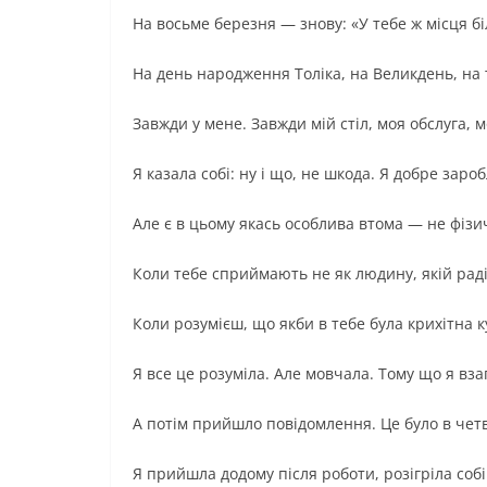
На восьме березня — знову: «У тебе ж місця б
На день народження Толіка, на Великдень, на
Завжди у мене. Завжди мій стіл, моя обслуга, м
Я казала собі: ну і що, не шкода. Я добре заро
Але є в цьому якась особлива втома — не фізич
Коли тебе сприймають не як людину, якій раді
Коли розумієш, що якби в тебе була крихітна 
Я все це розуміла. Але мовчала. Тому що я взаг
А потім прийшло повідомлення. Це було в четв
Я прийшла додому після роботи, розігріла соб