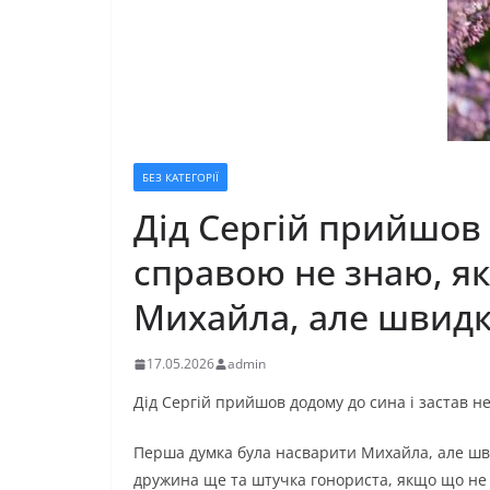
БЕЗ КАТЕГОРІЇ
Дід Сергій прийшов 
справою не знаю, як
Михайла, але швидк
17.05.2026
admin
Дід Сергій прийшов додому до сина і застав не
Перша думка була насварити Михайла, але шви
дружина ще та штучка гонориста, якщо що не по 