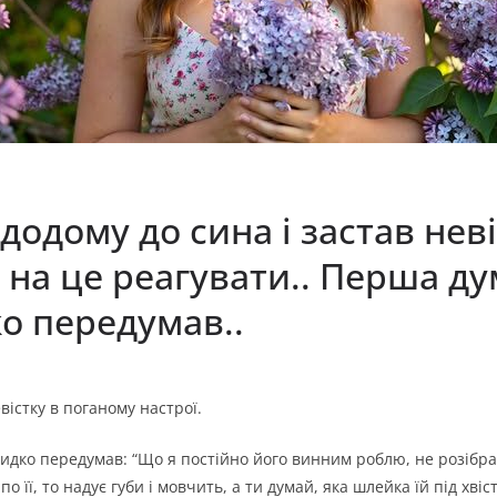
додому до сина і застав нев
 на це реагувати.. Перша д
о передумав..
вістку в поганому настрої.
дко передумав: “Що я постійно його винним роблю, не розібра
її, то надує губи і мовчить, а ти думай, яка шлейка їй під хвіс