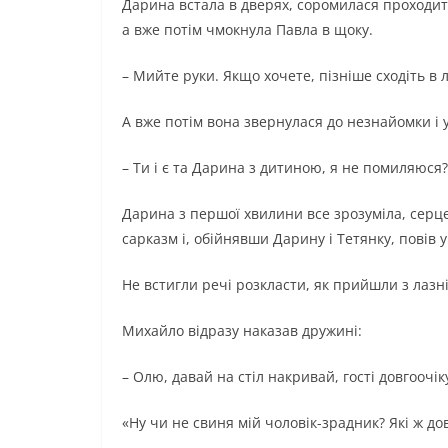
Дарина встала в дверях, соромилася проходити
а вже потім чмокнула Павла в щоку.
– Мийте руки. Якщо хочете, пізніше сходіть в 
А вже потім вона звернулася до незнайомки і 
– Ти і є та Дарина з дитиною, я не помиляюся?
Дарина з першої хвилини все зрозуміла, серце
сарказм і, обійнявши Дарину і Тетянку, повів у
Не встигли речі розкласти, як прийшли з лазні
Михайло відразу наказав дружині:
– Олю, давай на стіл накривай, гості довгоочіку
«Ну чи не свиня мій чоловік-зрадник? Які ж до