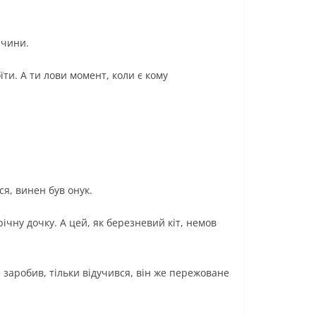
ичини.
оїти. А ти лови момент, коли є кому
ся, винен був онук.
ічну дочку. А цей, як березневий кіт, немов
 заробив, тільки відучився, він же пережоване