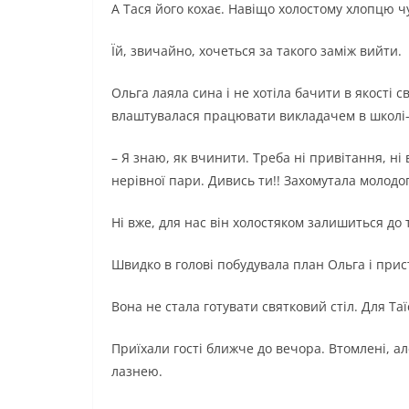
А Тася його кохає. Навіщо холостому хлопцю ч
Їй, звичайно, хочеться за такого заміж вийти.
Ольга лаяла сина і не хотіла бачити в якості с
влаштувалася працювати викладачем в школі-
– Я знаю, як вчинити. Треба ні привітання, ні
нерівної пари. Дивись ти!! Захомутала молодого
Ні вже, для нас він холостяком залишиться до т
Швидко в голові побудувала план Ольга і прис
Вона не стала готувати святковий стіл. Для Таїсі
Приїхали гості ближче до вечора. Втомлені, ал
лазнею.