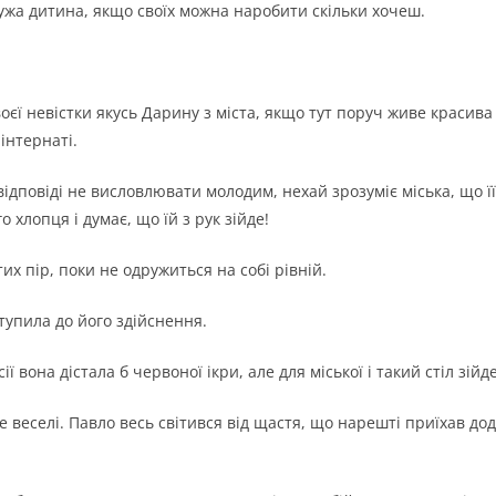
ужа дитина, якщо своїх можна наробити скільки хочеш.
воєї невістки якусь Дарину з міста, якщо тут поруч живе красива
інтернаті.
 відповіді не висловлювати молодим, нехай зрозуміє міська, що ї
 хлопця і думає, що їй з рук зійде!
их пір, поки не одружиться на собі рівній.
тупила до його здійснення.
ї вона дістала б червоної ікри, але для міської і такий стіл зійде
е веселі. Павло весь світився від щастя, що нарешті приїхав дод