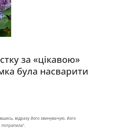
істку за «цікавою»
умка була насварити
вшись, відразу його звинувачую, його
т потрапила”.