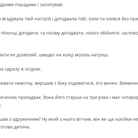
удрими порадами і запитував:
 вгадувала твій настрій і догоджала тобі, коли ти злився без пр
й Ніночці догодити, та нікому догоджати, нікого обійняти, заспок
вати не дозволяй, швидко на холці мозоль натреш.
на одразу ж осідлає.
ювати невістку, вирішив з боку подивитися, хто винен. Виявило
реченою приїжджає. Вона його старша на три роки і має чотирир
.
шав з одруженням? Ну який з нього вітчим, він же ще копійки не
готова дитина.