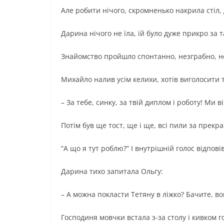
Але робити нічого, скромненько накрила стіл,
Дарина нічого не їла, їй було дуже прикро за
Знайомство пройшло спонтанно, незграбно, не
Михайло налив усім келихи, хотів виголосити то
– За тебе, синку, за твій диплом і роботу! Ми 
Потім був ще тост, ще і ще, всі пили за прек
“А що я тут роблю?” І внутрішній голос відповів
Дарина тихо запитала Ольгу:
– А можна покласти Тетяну в ліжко? Бачите, во
Господиня мовчки встала з-за столу і кивком го