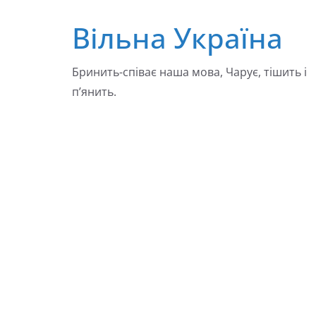
Перейти
Вільна Україна
до
вмісту
Бринить-співає наша мова, Чарує, тішить і
п’янить.