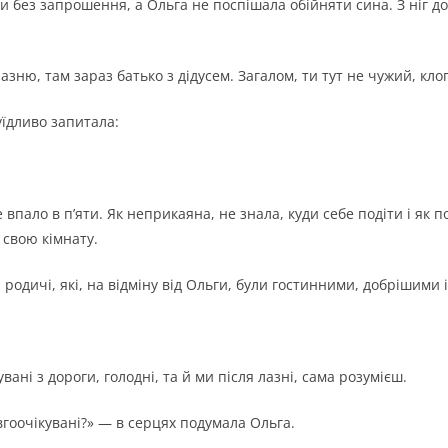
 без запрошення, а Ольга не поспішала обійняти сина. З ніг до 
лазню, там зараз батько з дідусем. Загалом, ти тут не чужий, кл
уїдливо запитала:
 впало в п’яти. Як неприкаяна, не знала, куди себе подіти і як
 свою кімнату.
 родичі, які, на відміну від Ольги, були гостинними, добрішими 
вані з дороги, голодні, та й ми після лазні, сама розумієш.
вгоочікувані?» — в серцях подумала Ольга.