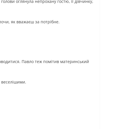
голови оглянула непрохану гостю, її дівчинку,
опочи, як вважаєш за потрібне.
 поводитися. Павло теж помітив материнський
і веселішими.