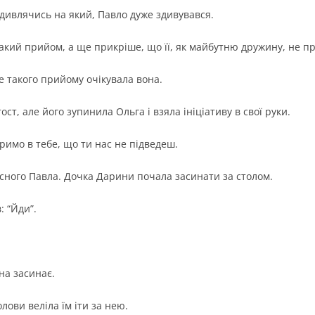
 дивлячись на який, Павло дуже здивувався.
 такий прийом, а ще прикріше, що її, як майбутню дружину, не п
 такого прийому очікувала вона.
ст, але його зупинила Ольга і взяла ініціативу в свої руки.
віримо в тебе, що ти нас не підведеш.
расного Павла. Дочка Дарини почала засинати за столом.
: “Йди”.
на засинає.
лови веліла їм іти за нею.