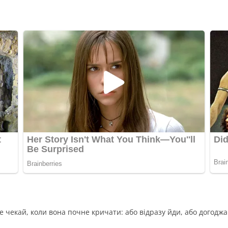
е чекай, коли вона почне кричати: або відразу йди, або догодж