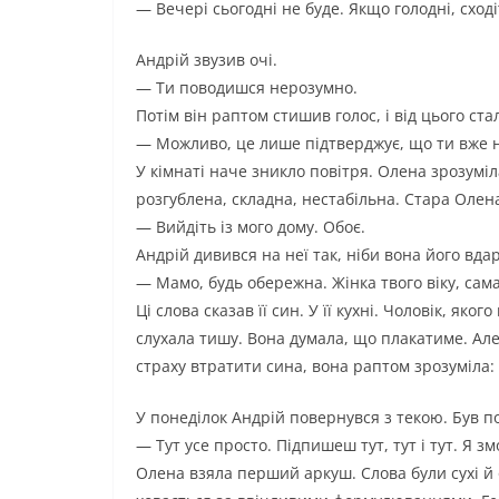
— Вечері сьогодні не буде. Якщо голодні, сході
Андрій звузив очі.
— Ти поводишся нерозумно.
Потім він раптом стишив голос, і від цього ст
— Можливо, це лише підтверджує, що ти вже 
У кімнаті наче зникло повітря. Олена зрозуміл
розгублена, складна, нестабільна. Стара Олена
— Вийдіть із мого дому. Обоє.
Андрій дивився на неї так, ніби вона його вда
— Мамо, будь обережна. Жінка твого віку, сама
Ці слова сказав її син. У її кухні. Чоловік, як
слухала тишу. Вона думала, що плакатиме. Але 
страху втратити сина, вона раптом зрозуміла:
У понеділок Андрій повернувся з текою. Був по
— Тут усе просто. Підпишеш тут, тут і тут. Я
Олена взяла перший аркуш. Слова були сухі й 