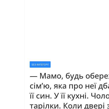
БЕЗ КАТЕГОРІЇ
— Мамо, будь обереж
сім’ю, яка про неї д
її син. У її кухні. Ч
тарілки. Коли двері