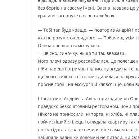
відкладала власне лікування. Підписала креди
без боргів на своєму імені. Олена назвала це
красиво загорнуте в слово «любов».
— Тобі так буде краще, — повторив Андрій і по
яка не розуміє очевидного. — Побачиш, усім с
Олена повільно всміхнулася.
— Звісно, синочку. Якщо ти так вважаєш.
Його плечі одразу розслабилися. Це полегшенн
ніби нарешті отримав підписану згоду на те, щ
ще довго сиділа за столом і дивилася на кругл
просив гроші на екскурсії й клявся, що, коли в
Щоп’ятниці Андрій та Аліна приходили до Оле
правдою: безкоштовним рестораном. Вони прихо
Нічого не приносили: ні торта, ні хліба, ні пл
найчистіший стілець і оглядала квартиру так,
потім сідав так, наче вечеря вже сама мала з
Забирали залишки додому й не питали, чи Олен