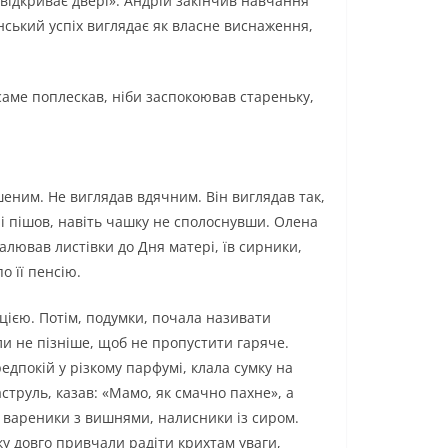
 відкриває двері». Андрій закінчив навчання
инський успіх виглядає як власне виснаження,
 саме поплескав, ніби заспокоював стареньку,
шеним. Не виглядав вдячним. Він виглядав так,
б і пішов, навіть чашку не сполоснувши. Олена
малював листівки до Дня матері, їв сирники,
о її пенсію.
цією. Потім, подумки, почала називати
ли не пізніше, щоб не пропустити гаряче.
ередпокій у різкому парфумі, клала сумку на
струль, казав: «Мамо, як смачно пахне», а
, вареники з вишнями, налисники із сиром.
ку довго привчали радіти крихтам уваги,