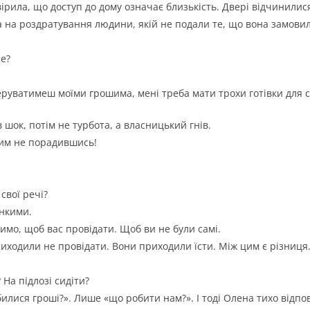
 вірила, що доступ до дому означає близькість. Двері відчинили
 а на роздратування людини, якій не подали те, що вона замов
се?
еруватимеш моїми грошима, мені треба мати трохи готівки для с
 шок, потім не турбота, а власницький гнів.
ким не порадившись!
свої речі?
онкими.
имо, щоб вас провідати. Щоб ви не були самі.
риходили не провідати. Вони приходили їсти. Між цим є різниця.
На підлозі сидіти?
билися гроші?». Лише «що робити нам?». І тоді Олена тихо відпов