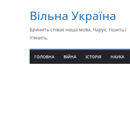
Перейти
Вільна Україна
до
вмісту
Бринить-співає наша мова, Чарує, тішить і
п’янить.
ГОЛОВНА
ВІЙНА
ІСТОРІЯ
НАУКА