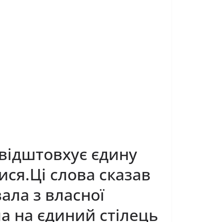
 відштовхує єдину
ися.Ці слова сказав
вала з власної
ла на єдиний стілець