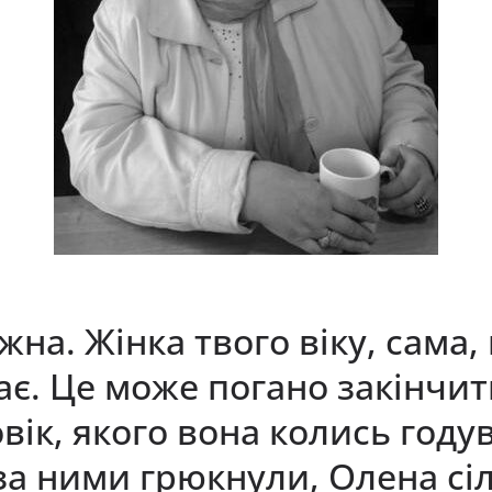
на. Жінка твого віку, сама,
бає. Це може погано закінчит
оловік, якого вона колись году
 за ними грюкнули, Олена сі