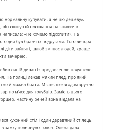
лію нормальну купувати, а не цю дешеву».
 він скинув їй посилання на знижки в
а написала: «Не хочемо підхопити». На
ного дня був бранч із подругами. Того вечора
ослі діти зайняті, шлюб змінює людей, краще
ихти вечерею.
 любив синій диван із продавленою подушкою.
ня. На полиці лежав м’який плед, про який
ситно й можна брати. Місце, яке згодом зручно
ар по м’ясо для голубців. Замість цього
торшер. Частину речей вона віддала на
вся кухонний стіл і один дерев’яний стілець.
у в замку повернувся ключ. Олена дала