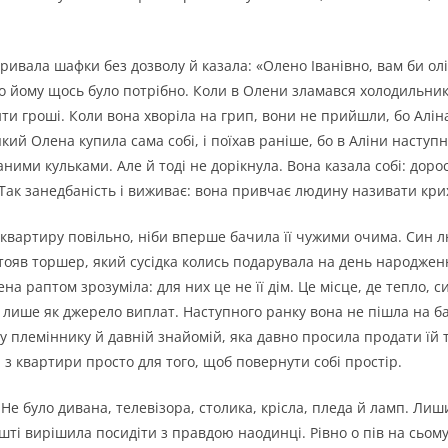
дкривала шафки без дозволу й казала: «Олено Іванівно, вам би о
о йому щось було потрібно. Коли в Олени зламався холодильник,
ити гроші. Коли вона хворіла на грип, вони не прийшли, бо Алін
який Олена купила сама собі, і поїхав раніше, бо в Аліни наступ
ними кульками. Але й тоді не дорікнула. Вона казала собі: дор
. Так занедбаність і виживає: вона привчає людину називати кр
а квартиру повільно, ніби вперше бачила її чужими очима. Син
 стояв торшер, який сусідка колись подарувала на день народжен
на раптом зрозуміла: для них це не її дім. Це місце, де тепло, 
 лише як джерело виплат. Наступного ранку вона не пішла на баз
у племіннику й давній знайомій, яка давно просила продати їй 
 з квартири просто для того, щоб повернути собі простір.
е було дивана, телевізора, столика, крісла, пледа й ламп. Лиши
шті вирішила посидіти з правдою наодинці. Рівно о пів на сьом