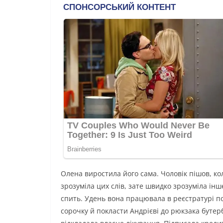
Олена виростила його сама. Чоловік пішов, кол
зрозуміла цих слів, зате швидко зрозуміла інш
спить. Удень вона працювала в реєстратурі по
сорочку й покласти Андрієві до рюкзака бутер