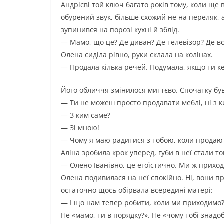
Андрієві той ключ багато років тому, коли ще
обурений звук, більше схожий не на переляк,
зупинився на порозі кухні й зблід.
— Мамо, що це? Де диван? Де телевізор? Де в
Олена сиділа рівно, руки склала на колінах.
— Продала кілька речей. Подумала, якщо ти к
Його обличчя змінилося миттєво. Спочатку був
— Ти не можеш просто продавати меблі, ні з 
— З ким саме?
— Зі мною!
— Чому я маю радитися з тобою, коли продаю 
Аліна зробила крок уперед, губи в неї стали т
— Олено Іванівно, це егоїстично. Ми ж приход
Олена подивилася на неї спокійно. Ні, вони п
остаточно щось обірвала всередині матері:
— І що нам тепер робити, коли ми приходимо? 
Не «мамо, ти в порядку?». Не «чому тобі знадо