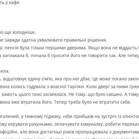
ть у кафе.
ало ще холодніше.
не завжди здатна ухвалювати правильні рішення.
а: пенсія була тільки першими дверима. Якщо вона не віддасть її
 заплакала б, почала б просити його не говорити так. Але тепер 
рила.
, відштовхує єдину сім’ю, яка про неї дбає. Це може погано закі
ого вона колись годувала з власної тарілки. Коли двері за ними гр
замість цього тихо засміялася. Не тому, що було смішно. А тому
 вона вже втратила його. Тепер треба було не втратити себе.
голений, у темному піджаку, ніби прийшов на зустріч із клієнтом
 зможу керувати рахунками, оплачувати комуналку, робити перека
офіційні, але вона достатньо років пропрацювала з документам