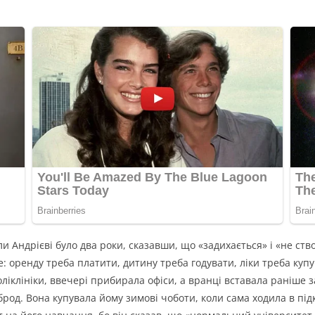
и Андрієві було два роки, сказавши, що «задихається» і «не ств
е: оренду треба платити, дитину треба годувати, ліки треба купу
ліклініки, ввечері прибирала офіси, а вранці вставала раніше з
брод. Вона купувала йому зимові чоботи, коли сама ходила в під