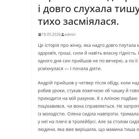
і довго слухала тиш
тихо засміялася.
16.05.2026
admin
Це історія про жінку, яка надто довго плутал
здоров’я, гроші, сили й навіть власну гідніст
одного дня син прийшов не по вечерю, а по її 
усміхнулася — і почала діяти.
Андрій прийшов у четвер після обіду, коли над 
робив уроки, стукав ложечкою об чашку й гово
приходити на мій рахунок. Я з Аліною подбаю п
поцікавився, чи вона справляється. Не запроп
із молодістю. Олена сиділа навпроти, тримал
у неї на плечі в тролейбусі. Але за столом си
людини, яка вже вирішила, що мамина тиша о