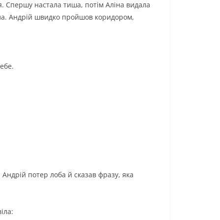
ся. Спершу настала тиша, потім Аліна видала
ила. Андрій швидко пройшов коридором,
ебе.
 Андрій потер лоба й сказав фразу, яка
іла: