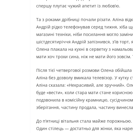
спершу плутає чужий апетит із любов’ю.
Та з роками дрібниці почали різати. Аліна ві
Андрій рідко телефонував серед тижня, хіба щ
магазині техніки, ніби посилання могло замін
шістдесятиріччя Андрій запізнився, з’їв торт, 
Олена плакала на кухні в серветку з намальова
мати хоч трохи сина, ніж не мати його зовсім
Після тієї четвергової розмови Олена обійшл
Аліна без дозволу вмикала телевізор. У кутку
Аліна сказала: «Некрасивий, але зручний». Оле
буде «вести», коли стара мати стане корисною
подзвонила в комісійну крамницю, сусідчином
зберігання, частину продала, частину винесла
До п’ятниці вітальня стала майже порожньою. Н
Один стілець — достатньо для жінки, яка наре