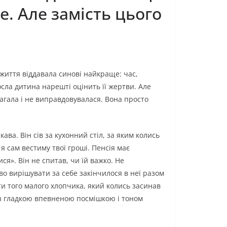
е. Але замість цього
 життя віддавала синові найкраще: час,
осла дитина нарешті оцінить її жертви. Але
лагала і не виправдовувалася. Вона просто
ава. Він сів за кухонний стіл, за яким колись
я сам вестиму твої гроші. Пенсія має
ся». Він не спитав, чи їй важко. Не
во вирішувати за себе закінчилося в неї разом
и того малого хлопчика, який колись засинав
, з гладкою впевненою посмішкою і тоном