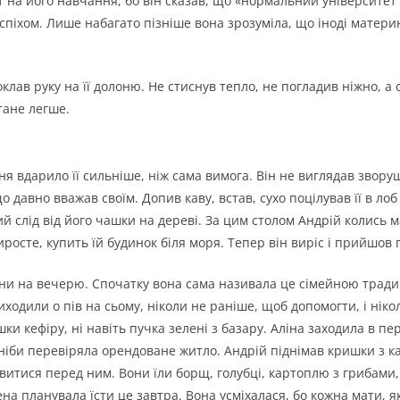
т на його навчання, бо він сказав, що «нормальний університет
 успіхом. Лише набагато пізніше вона зрозуміла, що іноді матер
клав руку на її долоню. Не стиснув тепло, не погладив ніжно, а
тане легше.
я вдарило її сильніше, ніж сама вимога. Він не виглядав звору
о давно вважав своїм. Допив каву, встав, сухо поцілував її в ло
ий слід від його чашки на дереві. За цим столом Андрій колись 
иросте, купить їй будинок біля моря. Тепер він виріс і прийшов п
ни на вечерю. Спочатку вона сама називала це сімейною тради
дили о пів на сьому, ніколи не раніше, щоб допомогти, і ніко
яшки кефіру, ні навіть пучка зелені з базару. Аліна заходила в п
 ніби перевіряла орендоване житло. Андрій піднімав кришки з ка
’явитися перед ним. Вони їли борщ, голубці, картоплю з грибами
а планувала їсти це завтра. Вона усміхалася, бо кожна мати, я