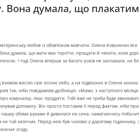
у. Вона думала, що плакатим
а материнську любов із обов’язком мовчати. Олена Коваленко все
ь. Вона думала, що мати має терпіти, прощати й чекати, коли дор
пенсію. І тоді Олена вперше за багато років не заплакала, не б
Києвом висіло сіре осіннє небо, а на підвіконні в Олени холола к
рив так, ніби повідомляв дрібницю. «Мамо, з наступного місяця 
ро комуналку, ліки, продукти. Тобі вже не треба буде хвилювати
онував допомогу. Він просто поставив її перед фактом, ніби пра
а чашку обома руками й дивилася на сина, намагаючись побачит
дів не той хлопчик. Перед нею був чоловік у дорогому годиннику
значає згоду.